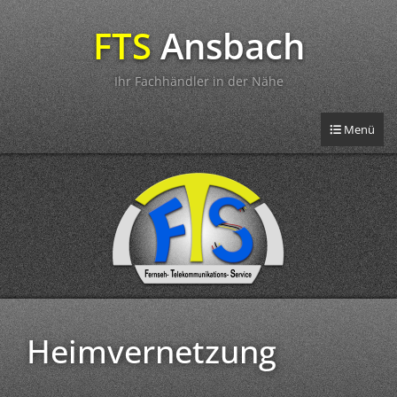
FTS
Ansbach
Ihr Fachhändler in der Nähe
Toggle navig
Menü
Heimvernetzung